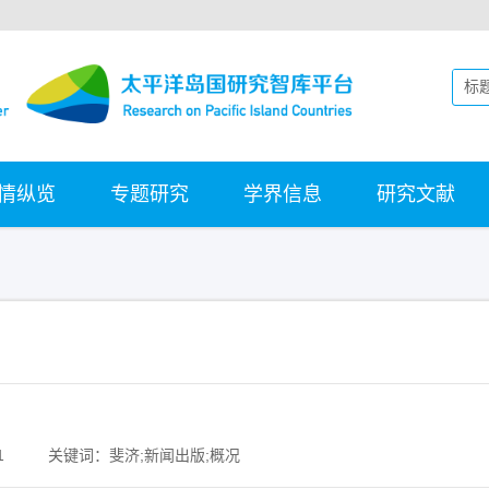
情纵览
专题研究
学界信息
研究文献
1
关键词：斐济;新闻出版;概况