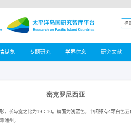
情纵览
专题研究
学界信息
研究文献
密克罗尼西亚
长方形，长与宽之比为19∶10。旗面为浅蓝色，中间镶有4颗白
、雅浦州。