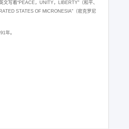
“PEACE，UNITY，LIBERTY”（和平、
D STATES OF MICRONESIA”（密克罗尼
991年。