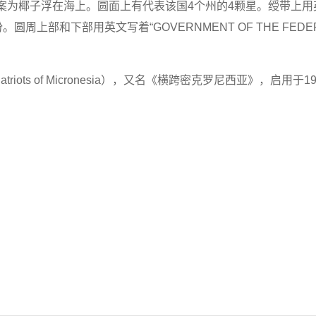
为椰子浮在海上。圆面上有代表该国4个州的4颗星。绶带上用英文写着
上部和下部用英文写着“GOVERNMENT OF THE FEDERATE
ts of Micronesia），又名《横跨密克罗尼西亚》，启用于1