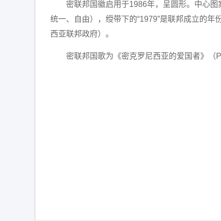
密联邦国徽启用于1986年，呈圆形。中心图案
统一、自由），绶带下的“1979”是联邦成立的年份。圆周
西亚联邦政府）。
密联邦国歌为《密克罗尼西亚的爱国者》（Patrio