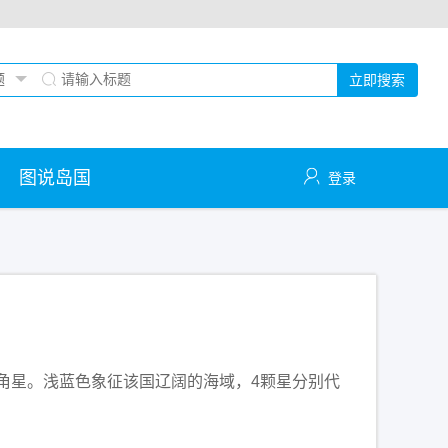
立即搜索
图说岛国
登录
色五角星。浅蓝色象征该国辽阔的海域，4颗星分别代