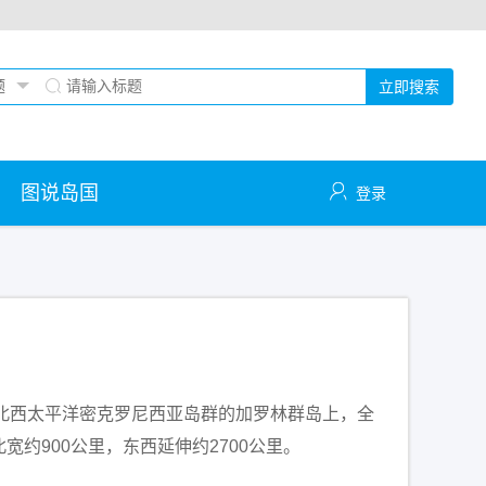
立即搜索
图说岛国
登录
”）位于赤道以北西太平洋密克罗尼西亚岛群的加罗林群岛上，全
宽约900公里，东西延伸约2700公里。