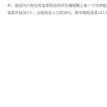
市，是因为只有在阿洛菲附近的环形珊瑚礁上有一个可供船只
洛菲共有581人，占纽埃总人口的36%，其中南阿洛菲14