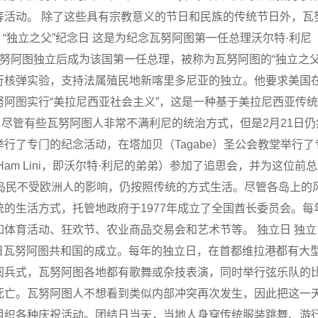
等活动。 除了这些具有宗教意义的节日和民族的传统节日外，瓦
立之父”纪念日 这是为纪念瓦努阿图第一任总理沃尔特·利尼（Walte
年瓦努阿图独立后成为该国第一任总理，被称为瓦努阿图的“独立之
行核弹实验，支持法属殖民地新喀里多尼亚的独立。他要求美国
阿图实行“美拉尼西亚社会主义”，这是一种基于美拉尼西亚传
世。 尽管有些瓦努阿图人非常不满利尼的统治方式，但是2月21日
日举行了专门的纪念活动，在塔加贝（Tagabe）圣公会教堂举行
汉姆·利尼（Ham Lini，即沃尔特·利尼的弟弟）参加了追思会，并为
的岛民不受欧洲人的影响，仍按照传统的方式生活。尽管各岛上的
的生活方式，托管地政府于1977年成立了全国酋长委员会。每年
体育活动、狂欢节、农业商品交易会和艺术节等。 独立日 独
30日瓦努阿图共和国的成立。每年的独立日，在首都维拉港都有
式，瓦努阿图各地都有歌舞或杂技表演，同时举行弦乐队的比赛。 
死亡。瓦努阿图人不想看到类似内部冲突再次发生，因此把这一
组织各种庆祝活动。团结日当天，当地人身穿传统服装跳舞、游