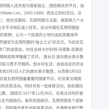
努阿图人还庆祝与国家独立、团结相关的节日，如
r Lini，1943-1999）而设立的纪念日。沃
父”。他在任期间，瓦努阿图与法国、美国等几个大
在太平洋地区减少驻军，反对外国在瓦努阿图投
统的思想，认为一个民族的土地归该民族集体所
仍然被定为瓦努阿图的“独立之父”纪念日。为纪念瓦
了专门的追思会，时任总统卡尔科特·玛塔斯·凯莱凯
这位前总理和前牧师敬献了花环。 酋长日 是向酋长表示敬
风俗习惯不尽相同，但乡村生活、自给自足的农业
的3月5日人们向酋长表示敬意，从而使3月5日
立日是瓦努阿图最重要的国家节日，纪念英法两国
大型的庆祝活动，同时也有一些体育活动，如在维拉
团结日 1977年11月29日，在英法共同托管
天定为团结日。每年的团结日，瓦努阿图各个部族
行，同时举办音乐会和体育活动，也通常会举行野