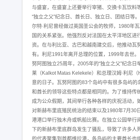
与盛宴，在盛宴上还要举行宰猪、交换卡瓦饮料
“独立之父”纪念日、酋长日、独立日、团结日等。 “独
尔特·利尼曾经做过英国圣公会的牧师，1980
国的关系紧张。他强烈反对法国在太平洋地区进
资。在与利比亚、古巴和越南建交后，他推动瓦努
有。利尼1991年离开总理的位置，1999年去
努阿图独立25周年，2005年的“独立之父”纪念
莱（Kalkot Matas Kelekele）和总理
意的日子。瓦努阿图的83个岛屿中有很多岛屿
和酋长的领导这些特点都是相同的。为了维持传统
成为公众假期，其间举行各种各样的庆祝活动，如
对新赫布里底殖民统治的结束以及1980年7月
港港口举行独木舟或帆船比赛。在独立公园举行阅兵
下的新赫布里底群岛发生了骚乱，导致了许多人
的代表聚集到首都维拉港，各岛屿的主要酋长也