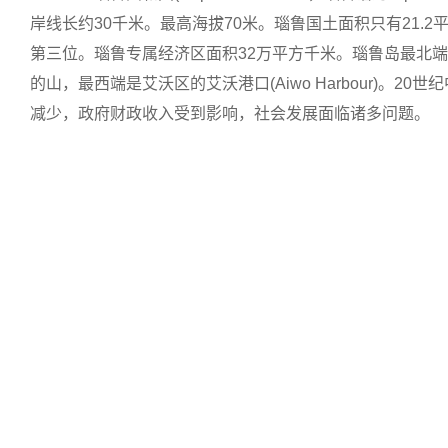
岸线长约30千米。最高海拔70米。瑙鲁国土面积只有21
第三位。瑙鲁专属经济区面积32万平方千米。瑙鲁岛最北端是埃瓦
的山，最西端是艾沃区的艾沃港口(Aiwo Harbour)
减少，政府财政收入受到影响，社会发展面临诸多问题。