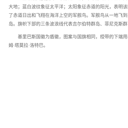
大地；蓝白波纹象征太平洋；太阳象征赤道的阳光，表明该
了赤道日出和飞翔在海洋上空的军舰鸟。军舰鸟从一地飞到
岛。旗帜下部的三条波浪线代表吉尔伯特群岛、菲尼克斯群
基里巴斯国徽为盾徽，图案与国旗相同，绶带的下端用基
姆·塔莫拉·洛特巴。