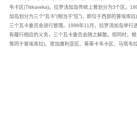
韦卡区(Titikaveka)。拉罗汤加岛传统上曾划分为3个
加岛划分为三个“瓦卡”(相当于“区”)，即位于西部的普埃库拉(Pua
三个瓦卡委员会进行管理。1998年11月，拉罗汤加岛举行
有履行相应的义务，三个瓦卡委员会随之解散。但同时，根据
等同于普埃库拉)、恩加唐利亚区、蒂蒂卡韦卡区、马塔韦