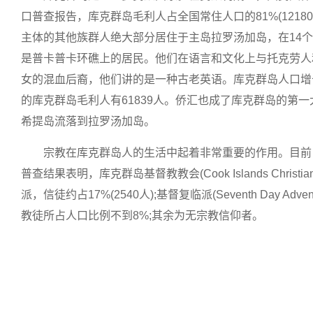
口普查报告，库克群岛毛利人占全国常住人口的81%(12180人
主体的其他族群人绝大部分居住于主岛拉罗汤加岛，在14个
是普卡普卡环礁上的居民。他们在语言和文化上与托克劳人
女的混血后裔，他们讲的是一种古老英语。库克群岛人口增
的库克群岛毛利人有61839人。侨汇也成了库克群岛的
希提岛流落到拉罗汤加岛。
宗教在库克群岛人的生活中起着非常重要的作用。目前
普查结果表明，库克群岛基督教教会(Cook Islands Chri
派，信徒约占17%(2540人);基督复临派(Seventh Day A
教徒所占人口比例不到8%;其余为无宗教信仰者。