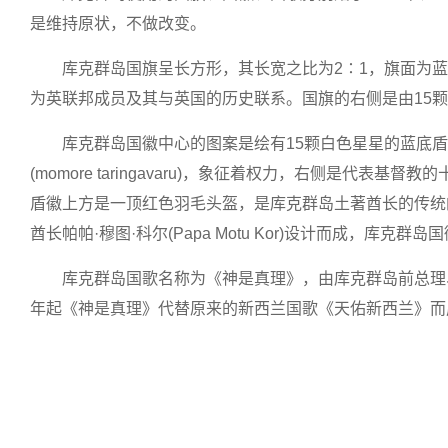
是维持原状，不做改变。
库克群岛国旗呈长方形，其长宽之比为2∶1，旗面为
为英联邦成员及其与英国的历史联系。国旗的右侧是由15颗
库克群岛国徽中心的图案是绘有15颗白色星星的蓝底盾
(momore taringavaru)，象征着权力，右侧是
盾徽上方是一顶红色羽毛头盔，是库克群岛土著酋长的传统
酋长帕帕·穆图·科尔(Papa Motu Kor)设计而成，库克群
库克群岛国歌名称为《神是真理》，由库克群岛前总理、民
年起《神是真理》代替原来的新西兰国歌《天佑新西兰》而